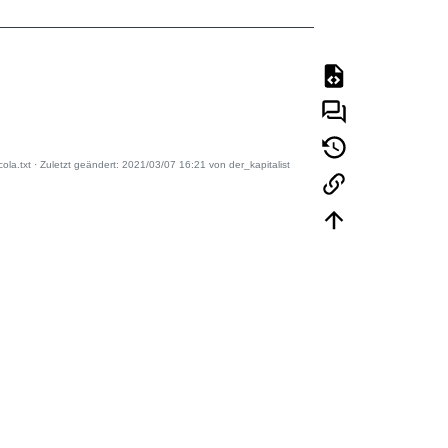
ola.txt
· Zuletzt geändert:
2021/03/07 16:21
von
der_kapitalist