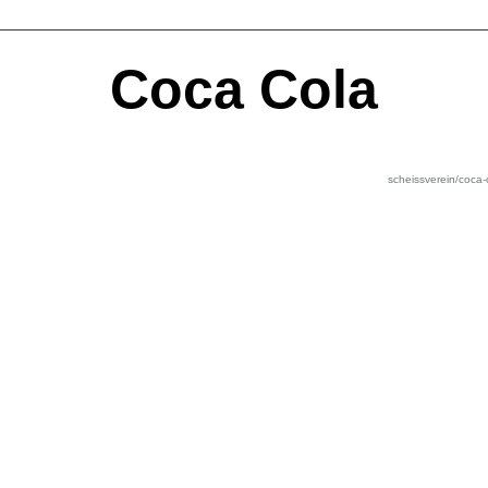
Coca Cola
scheissverein/coca-c