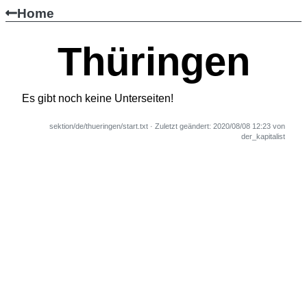
Home
Thüringen
Es gibt noch keine Unterseiten!
sektion/de/thueringen/start.txt
· Zuletzt geändert:
2020/08/08 12:23
von
der_kapitalist